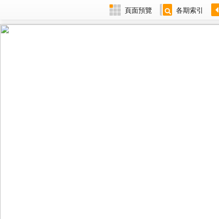
頁面預覽
各期索引