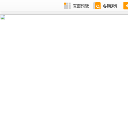
頁面預覽
各期索引