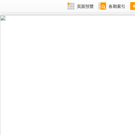
頁面預覽
各期索引