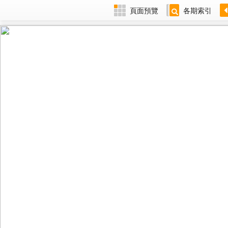
頁面預覽
各期索引