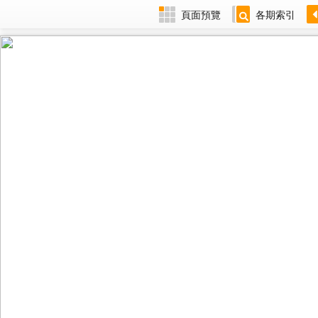
頁面預覽
各期索引