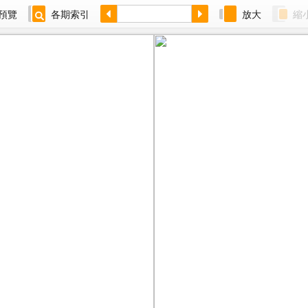
預覽
各期索引
放大
縮