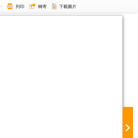
小
列印
轉寄
下載圖片