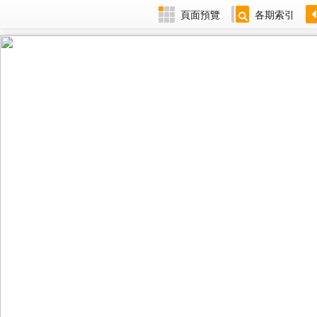
頁面預覽
各期索引