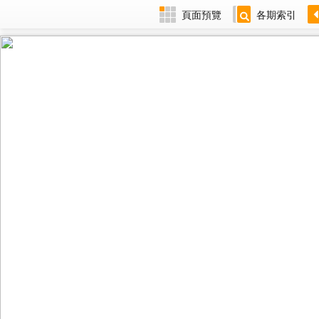
頁面預覽
各期索引