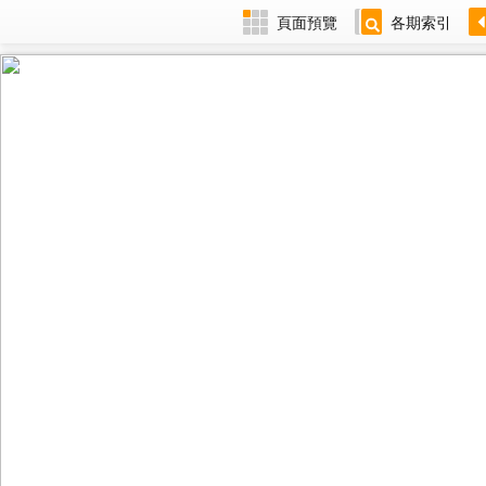
頁面預覽
各期索引