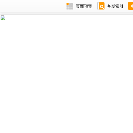
頁面預覽
各期索引