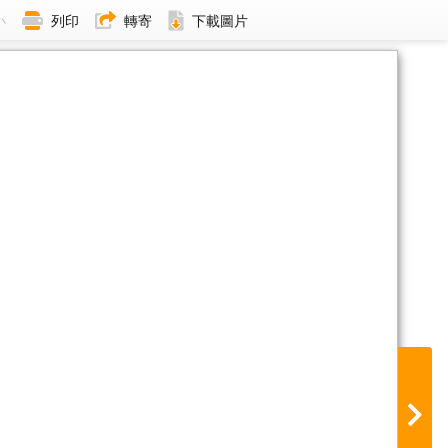
小
列印
轉寄
下載圖片