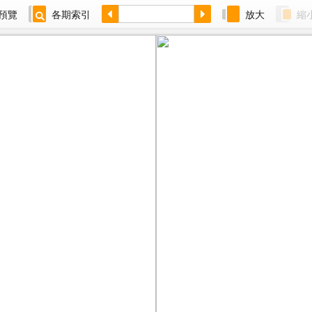
預覽
各期索引
放大
縮