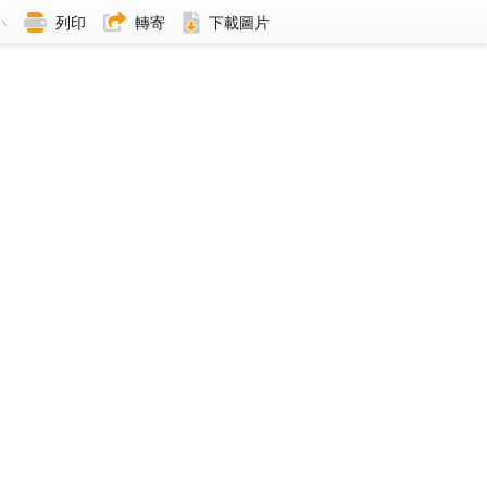
小
列印
轉寄
下載圖片