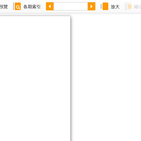
預覽
各期索引
放大
縮