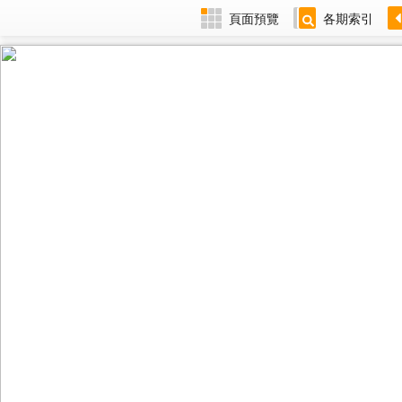
頁面預覽
各期索引