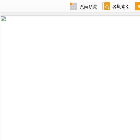
頁面預覽
各期索引