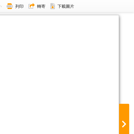
小
列印
轉寄
下載圖片