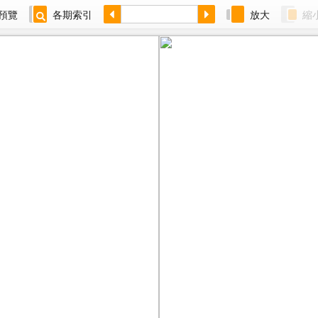
預覽
各期索引
放大
縮