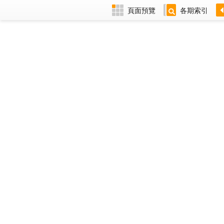
頁面預覽
各期索引