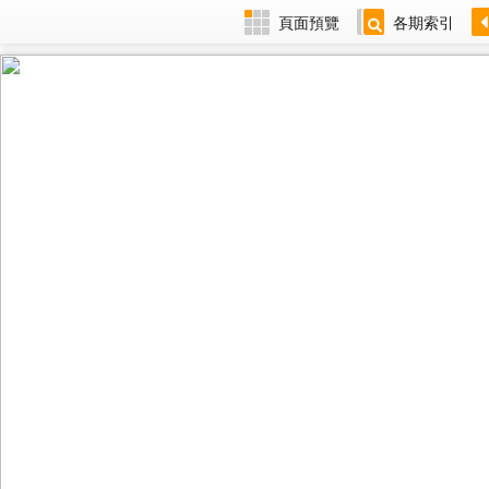
頁面預覽
各期索引