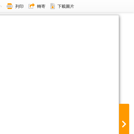
小
列印
轉寄
下載圖片