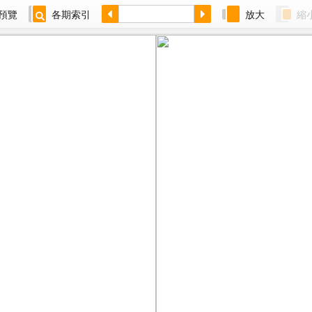
預覽
各期索引
放大
縮