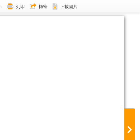
小
列印
轉寄
下載圖片