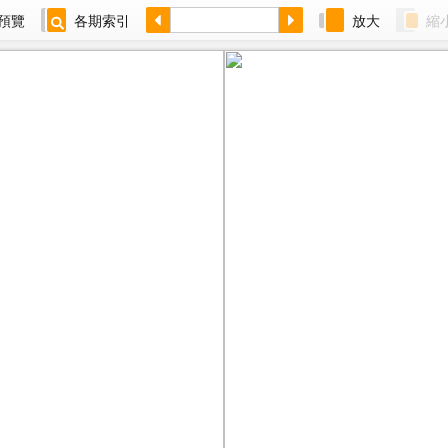
預覽
各期索引
放大
縮