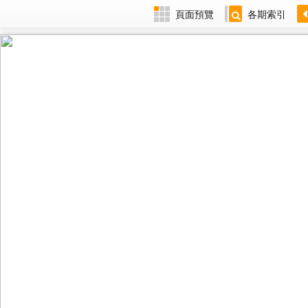
頁面預覽
各期索引