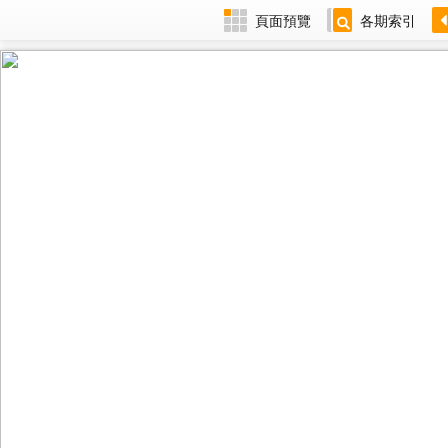
頁面預覽
各期索引