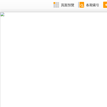
頁面預覽
各期索引