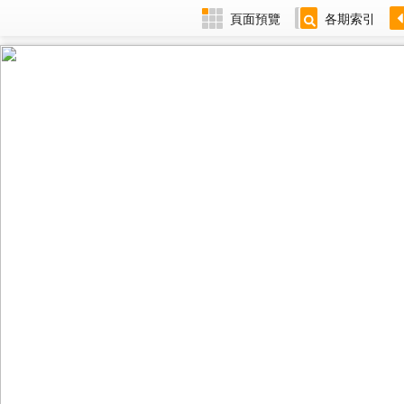
頁面預覽
各期索引