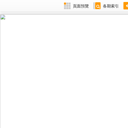
頁面預覽
各期索引