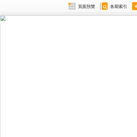
頁面預覽
各期索引