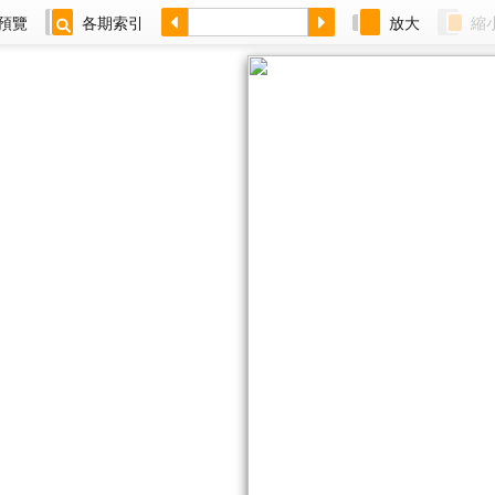
預覽
各期索引
放大
縮