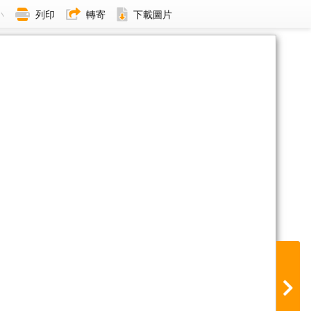
小
列印
轉寄
下載圖片