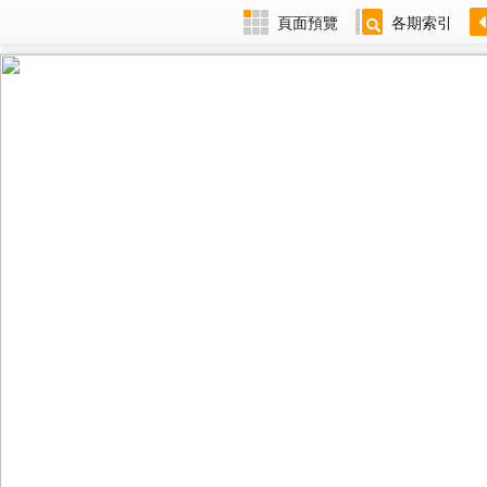
頁面預覽
各期索引