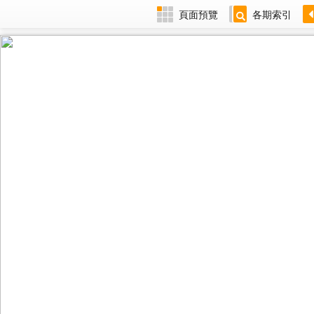
頁面預覽
各期索引