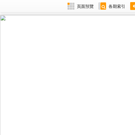
頁面預覽
各期索引