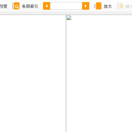
預覽
各期索引
放大
縮