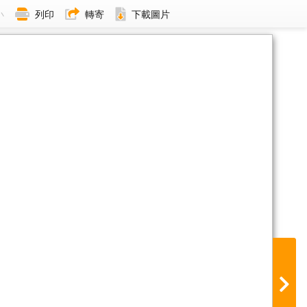
小
列印
轉寄
下載圖片