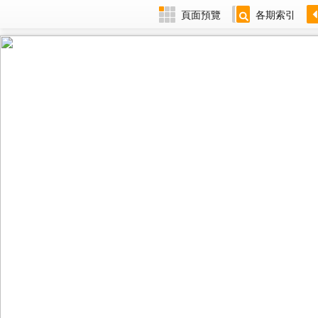
頁面預覽
各期索引