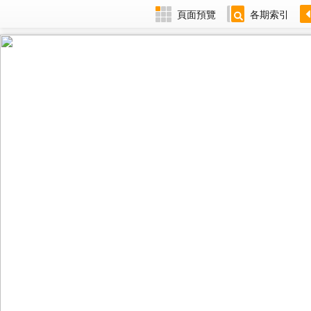
頁面預覽
各期索引