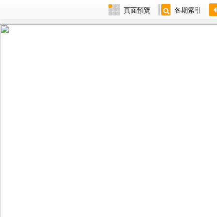
頁面預覽
各期索引