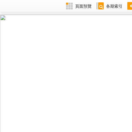
頁面預覽
各期索引