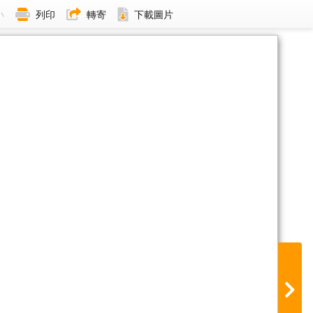
小
列印
轉寄
下載圖片