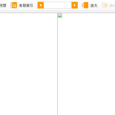
預覽
各期索引
放大
縮