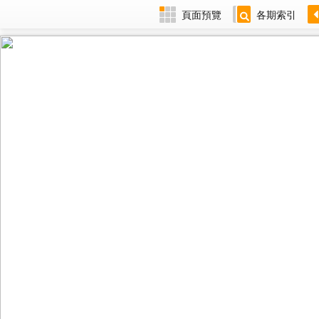
頁面預覽
各期索引