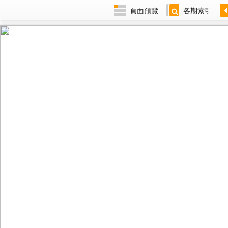
頁面預覽
各期索引