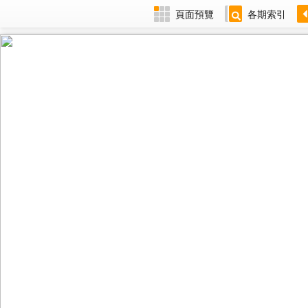
頁面預覽
各期索引