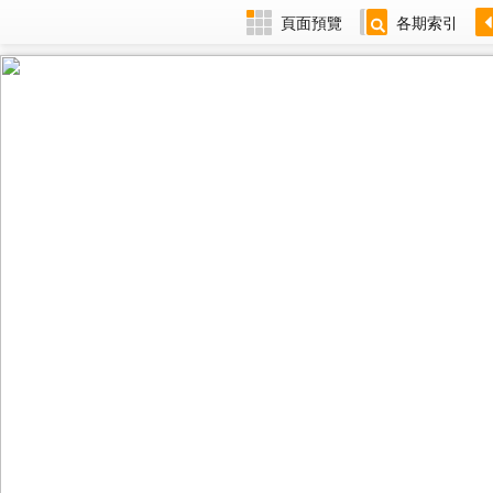
頁面預覽
各期索引