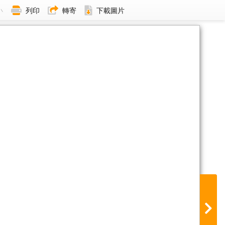
小
列印
轉寄
下載圖片