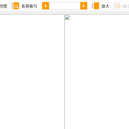
預覽
各期索引
放大
縮