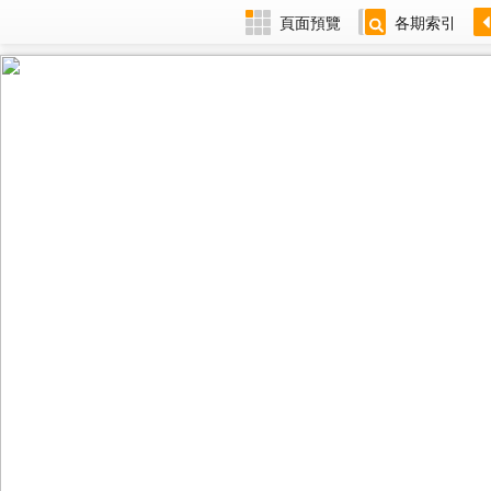
頁面預覽
各期索引