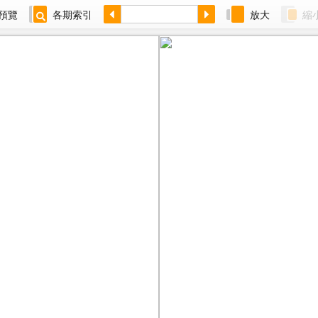
預覽
各期索引
放大
縮