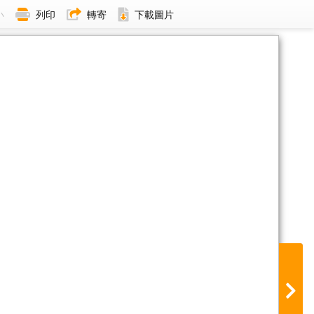
小
列印
轉寄
下載圖片