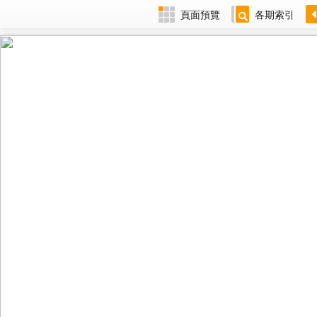
頁面預覽
各期索引