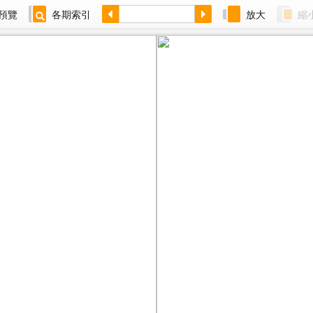
預覽
各期索引
放大
縮