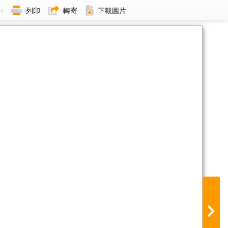
小
列印
轉寄
下載圖片