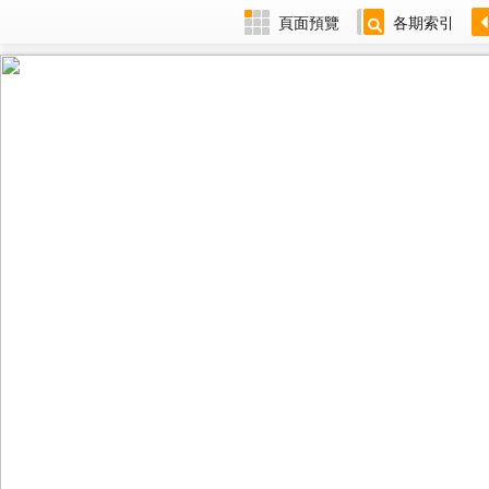
頁面預覽
各期索引