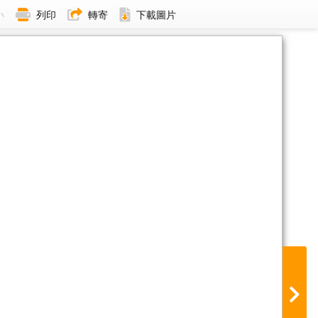
小
列印
轉寄
下載圖片