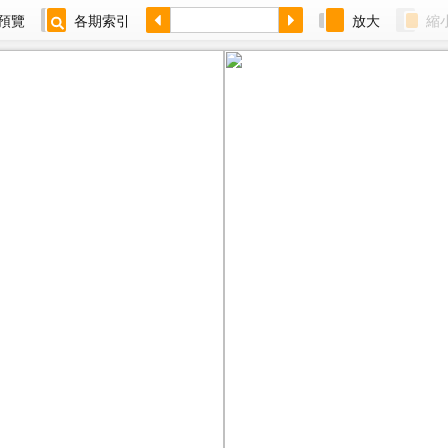
預覽
各期索引
放大
縮