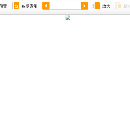
預覽
各期索引
放大
縮