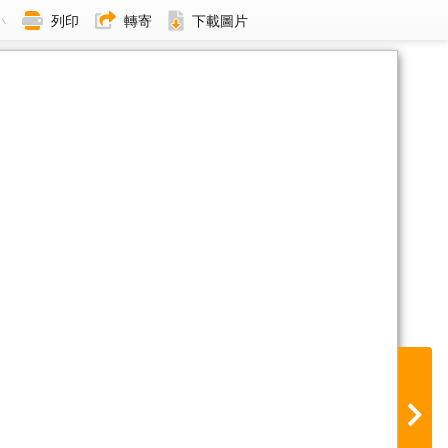
小
列印
轉寄
下載圖片