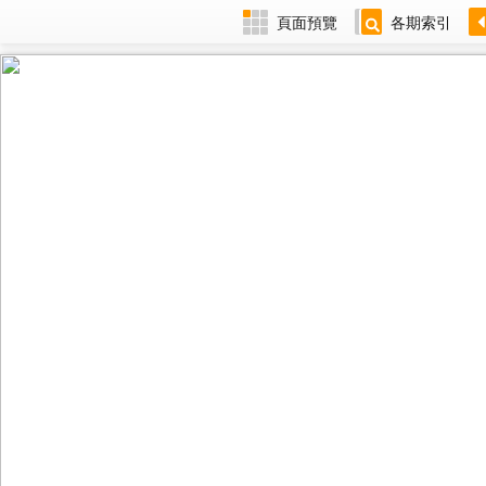
頁面預覽
各期索引