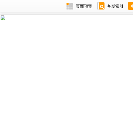
頁面預覽
各期索引