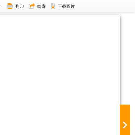
小
列印
轉寄
下載圖片