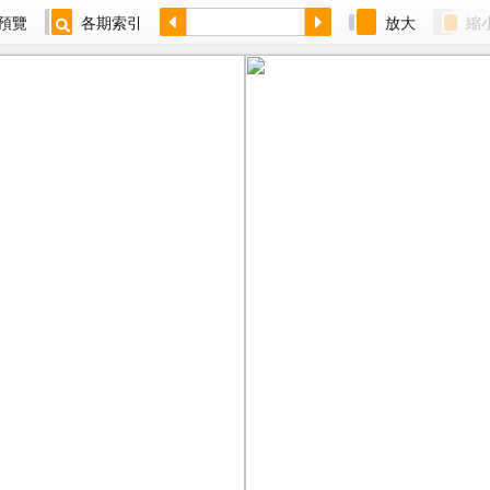
預覽
各期索引
放大
縮